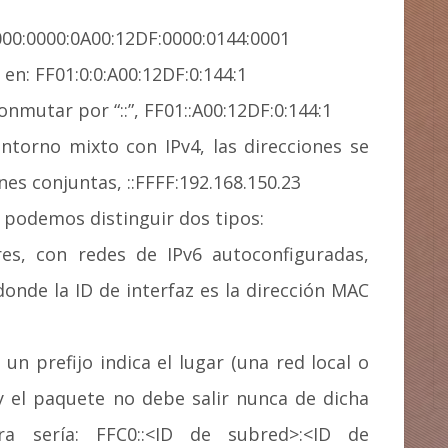
000:0000:0A00:12DF:0000:0144:0001
en: FF01:0:0:A00:12DF:0:144:1
mutar por “::”, FF01::A00:12DF:0:144:1
entorno mixto con IPv4, las direcciones se
es conjuntas, ::FFFF:192.168.150.23
, podemos distinguir dos tipos:
res, con redes de IPv6 autoconfiguradas,
 donde la ID de interfaz es la dirección MAC
 un prefijo indica el lugar (una red local o
y el paquete no debe salir nunca de dicha
ra sería: FFC0::<ID de subred>:<ID de