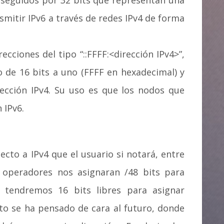
s seguidos por 32 bits que representan una
nsmitir IPv6 a través de redes IPv4 de forma
ecciones del tipo “::FFFF:<dirección IPv4>”,
do de 16 bits a uno (FFFF en hexadecimal) y
ección IPv4. Su uso es que los nodos que
 IPv6.
cto a IPv4 que el usuario si notará, entre
 operadores nos asignaran /48 bits para
 tendremos 16 bits libres para asignar
sto se ha pensado de cara al futuro, donde